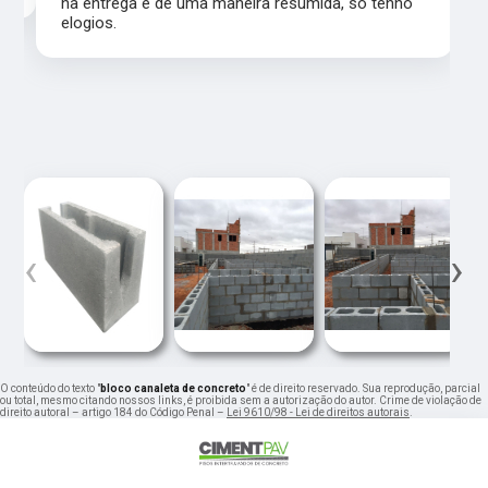
na entrega e de uma maneira resumida, só tenho
elogios.
‹
›
O conteúdo do texto "
bloco canaleta de concreto
" é de direito reservado. Sua reprodução, parcial
ou total, mesmo citando nossos links, é proibida sem a autorização do autor. Crime de violação de
direito autoral – artigo 184 do Código Penal –
Lei 9610/98 - Lei de direitos autorais
.