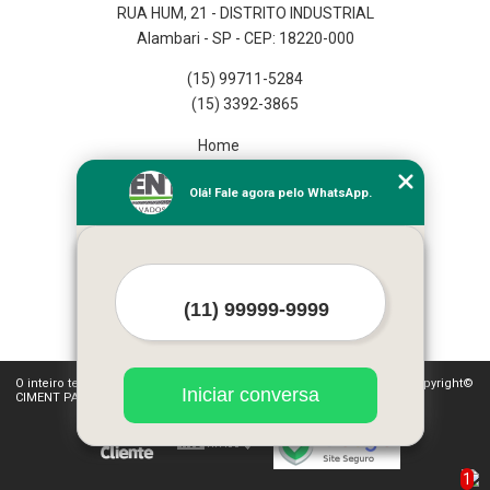
RUA HUM, 21 - DISTRITO INDUSTRIAL
Alambari - SP - CEP: 18220-000
(15) 99711-5284
(15) 3392-3865
Home
Empresa
Olá! Fale agora pelo WhatsApp.
Missão
Serviços
Contato
Mapa do site
Mais Serviços
O inteiro teor deste site está sujeito à proteção de direitos autorais. Copyright©
Iniciar conversa
CIMENT PAV (Lei 9610 de 19/02/1998)
1