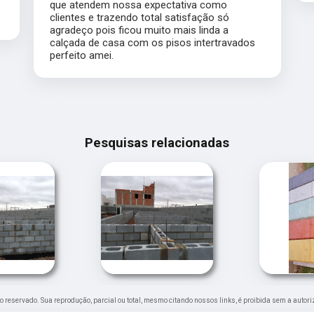
xpectativa como
otal satisfação só
uito mais linda a
os pisos intertravados
Pesquisas relacionadas
eito reservado. Sua reprodução, parcial ou total, mesmo citando nossos links, é proibida sem a autori