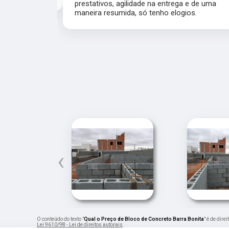
na entrega e de uma maneira resumida,
que atendem nossa e
logios.
clientes e trazendo t
agradeço pois ficou m
calçada de casa com 
perfeito amei.
‹
O conteúdo do texto "
Qual o Preço de Bloco de Concreto Barra Bonita
" é de dir
Lei 9610/98 - Lei de direitos autorais
.