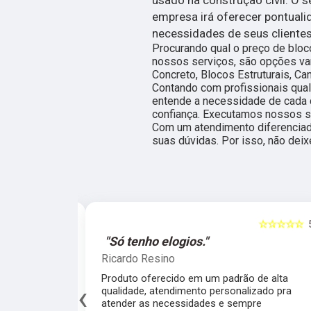
empresa irá oferecer pontuali
necessidades de seus cliente
Procurando qual o preço de bloc
nossos serviços, são opções v
Concreto, Blocos Estruturais, Ca
Contando com profissionais qua
entende a necessidade de cada c
confiança. Executamos nossos se
Com um atendimento diferenciad
suas dúvidas. Por isso, não deix
☆☆☆☆☆
5
o elogios."
"Atendem nossa e
esino
Leticia Caroline
ferecido em um padrão de alta
Um diferencial raro d
‹
 atendimento personalizado pra
atenção total no ate
s necessidades e sempre prestativos,
presencial ou telefôn