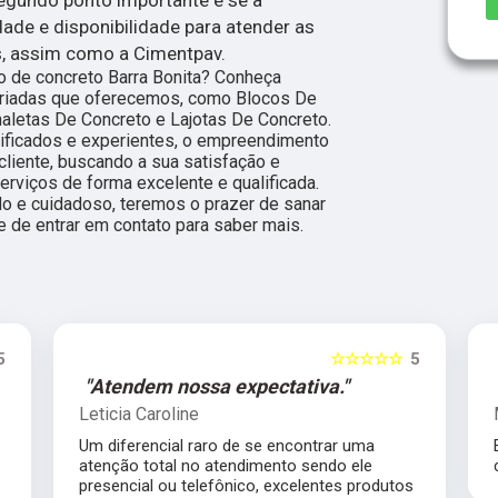
dade e disponibilidade para atender as
s, assim como a Cimentpav.
o de concreto Barra Bonita? Conheça
ariadas que oferecemos, como Blocos De
naletas De Concreto e Lajotas De Concreto.
lificados e experientes, o empreendimento
liente, buscando a sua satisfação e
rviços de forma excelente e qualificada.
o e cuidadoso, teremos o prazer de sanar
e de entrar em contato para saber mais.
☆☆☆☆☆
5
xpectativa."
"Excelente empresa."
Margaret Takizawa
e se encontrar uma
Excelente empresa, super comp
ndimento sendo ele
com prazo e preço justo, super
ico, excelentes produtos