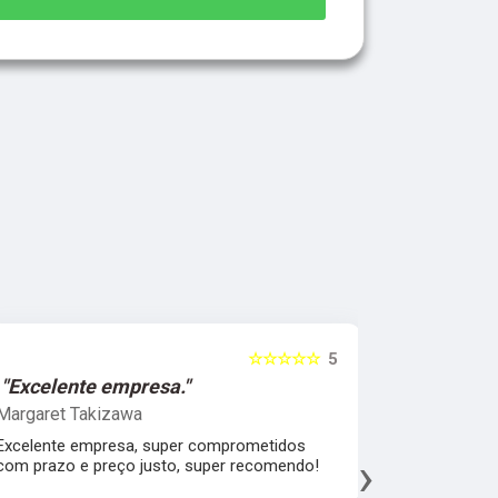
☆☆☆☆☆
5
☆☆☆☆☆
"Melhor qualidade de material."
Leonardo Fragoso
rometidos
Melhor atendimento, e a melhor qualidade d
›
 recomendo!
material, agradeço todo a cimentpav pelo
fábrica espatular e muito sucesso no