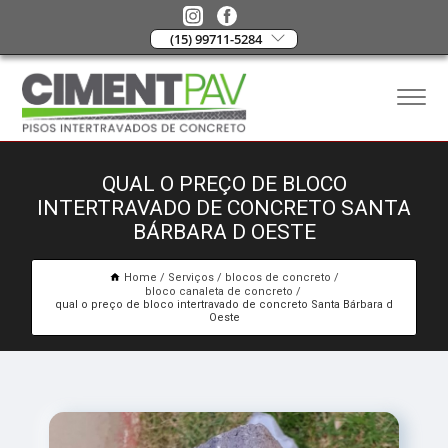
(15) 99711-5284
QUAL O PREÇO DE BLOCO
INTERTRAVADO DE CONCRETO SANTA
BÁRBARA D OESTE
Home
Serviços
blocos de concreto
bloco canaleta de concreto
qual o preço de bloco intertravado de concreto Santa Bárbara d
Oeste