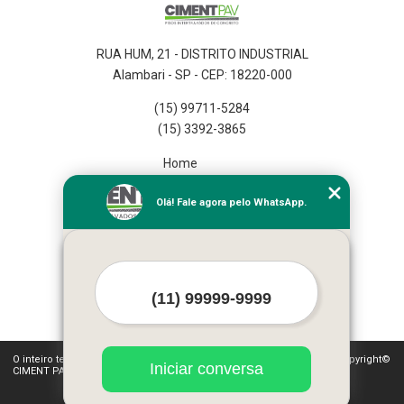
RUA HUM, 21 - DISTRITO INDUSTRIAL
Alambari - SP - CEP: 18220-000
(15) 99711-5284
(15) 3392-3865
Home
Empresa
Olá! Fale agora pelo WhatsApp.
Missão
Serviços
Contato
Mapa do site
Mais Serviços
O inteiro teor deste site está sujeito à proteção de direitos autorais. Copyright©
Iniciar conversa
CIMENT PAV (Lei 9610 de 19/02/1998)