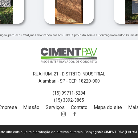
odução, parcial ou total, mesmo citando nossos links, é proibida sem a autorização do autor. Crime d
RUA HUM, 21 - DISTRITO INDUSTRIAL
Alambari - SP - CEP: 18220-000
(15) 99711-5284
(15) 3392-3865
Empresa
Missão
Serviços
Contato
Mapa do site
Mais
este site está sujeito à proteção de direitos autorais. Copyright© CIMENT PAV (Lei 96