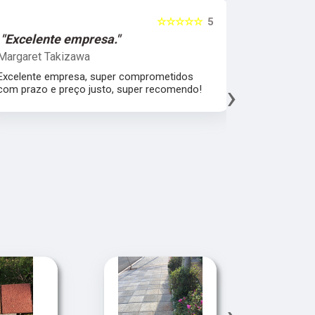
☆☆☆☆☆
5
"Excelente empresa."
"Melhor 
Margaret Takizawa
Leonardo 
Excelente empresa, super comprometidos
Melhor aten
›
com prazo e preço justo, super recomendo!
material, a
espatular e