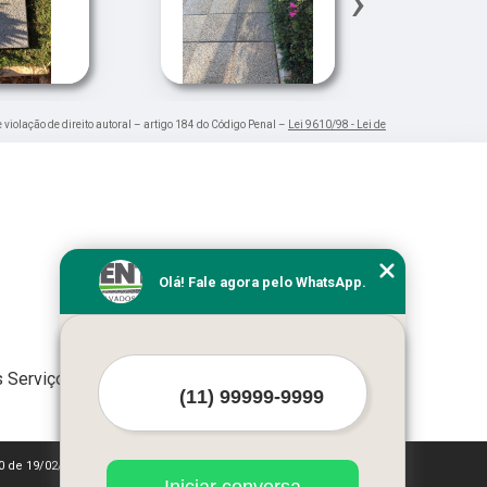
›
e violação de direito autoral – artigo 184 do Código Penal –
Lei 9610/98 - Lei de
Olá! Fale agora pelo WhatsApp.
 Serviços
10 de 19/02/1998)