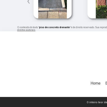
‹
O conteúdo do texto "
piso de concreto drenante
" é de direito reservado. Sua repr
direitos autorais
.
Home
O inteiro teor d