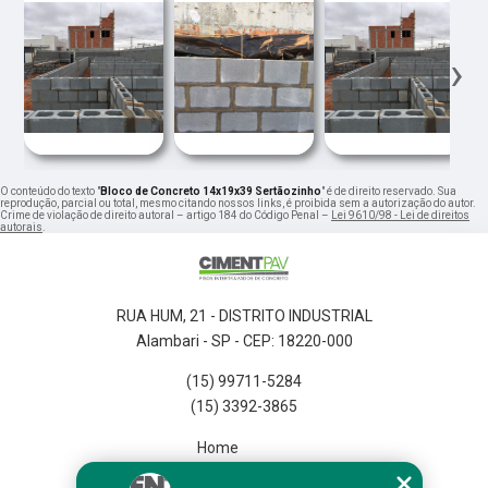
‹
›
O conteúdo do texto "
Bloco de Concreto 14x19x39 Sertãozinho
" é de direito reservado. Sua
reprodução, parcial ou total, mesmo citando nossos links, é proibida sem a autorização do autor.
Crime de violação de direito autoral – artigo 184 do Código Penal –
Lei 9610/98 - Lei de direitos
autorais
.
RUA HUM, 21 - DISTRITO INDUSTRIAL
Alambari - SP - CEP: 18220-000
(15) 99711-5284
(15) 3392-3865
Home
Empresa