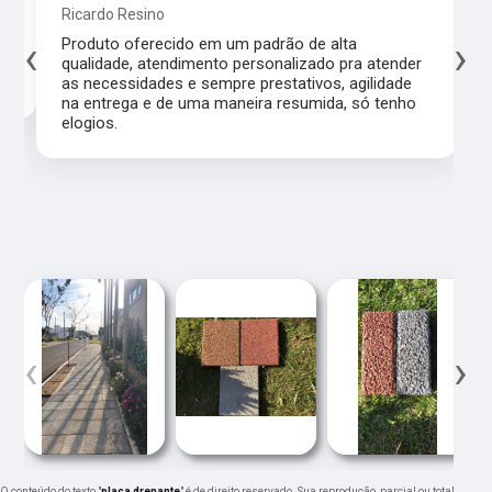
Ricardo Resino
‹
›
l,
Produto oferecido em um padrão de alta
qualidade, atendimento personalizado pra atender
as necessidades e sempre prestativos, agilidade
na entrega e de uma maneira resumida, só tenho
elogios.
‹
›
O conteúdo do texto "
placa drenante
" é de direito reservado. Sua reprodução, parcial ou total,