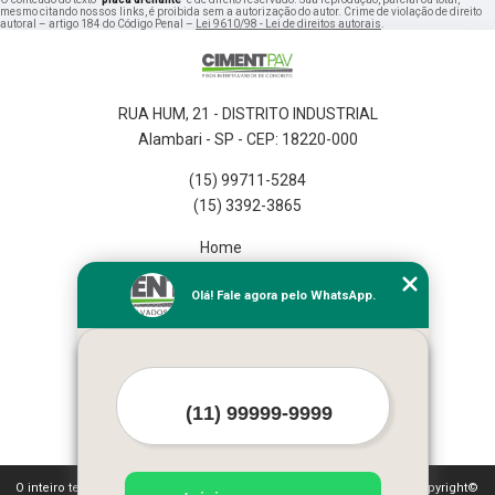
mesmo citando nossos links, é proibida sem a autorização do autor. Crime de violação de direito
autoral – artigo 184 do Código Penal –
Lei 9610/98 - Lei de direitos autorais
.
RUA HUM, 21 - DISTRITO INDUSTRIAL
Alambari - SP - CEP: 18220-000
(15) 99711-5284
(15) 3392-3865
Home
Empresa
Olá! Fale agora pelo WhatsApp.
Missão
Serviços
Contato
Mapa do site
Mais Serviços
O inteiro teor deste site está sujeito à proteção de direitos autorais. Copyright©