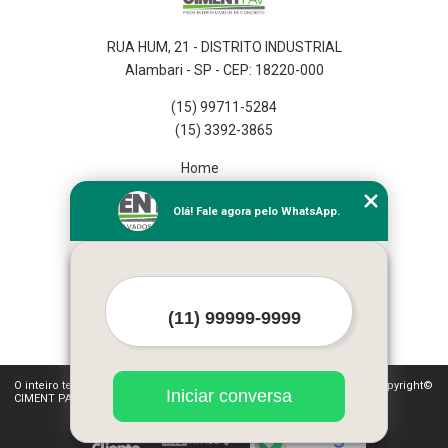
RUA HUM, 21 - DISTRITO INDUSTRIAL
Alambari - SP - CEP: 18220-000
(15) 99711-5284
(15) 3392-3865
Home
Empresa
Olá! Fale agora pelo WhatsApp.
Missão
Serviços
Contato
Mapa do site
Mais Serviços
O inteiro teor deste site está sujeito à proteção de direitos autorais. Copyright©
Iniciar conversa
CIMENT PAV (Lei 9610 de 19/02/1998)