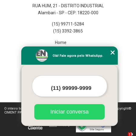
RUA HUM, 21 - DISTRITO INDUSTRIAL
Alambari - SP - CEP: 18220-000
(15) 99711-5284
(15) 3392-3865
Home
Empresa
Olá! Fale agora pelo WhatsApp.
Missão
Serviços
Contato
Mapa do site
Mais Serviços
O inteiro teor deste site está sujeito à proteção de direitos autorais. Copyright©
Iniciar conversa
CIMENT PAV (Lei 9610 de 19/02/1998)
1