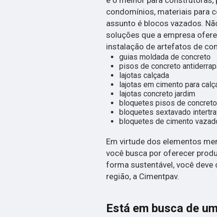
é o melhor para construtoras, 
condomínios, materiais para c
assunto é blocos vazados. Nã
soluções que a empresa ofere
instalação de artefatos de co
guias moldada de concreto
pisos de concreto antiderrap
lajotas calçada
lajotas em cimento para calç
lajotas concreto jardim
bloquetes pisos de concreto
bloquetes sextavado intertr
bloquetes de cimento vazad
Em virtude dos elementos menc
você busca por oferecer produ
forma sustentável, você deve
região, a Cimentpav.
Está em busca de um