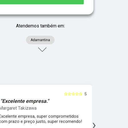
Atendemos também em:
Adamantina
☆☆☆☆☆
5
"Excelente empresa."
"Melhor 
Margaret Takizawa
Leonardo 
Excelente empresa, super comprometidos
Melhor aten
›
com prazo e preço justo, super recomendo!
material, a
espatular e