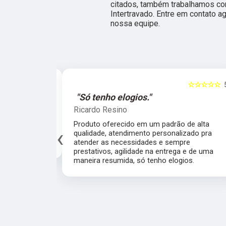
citados, também trabalhamos co
Intertravado. Entre em contato a
nossa equipe.
☆☆☆☆☆
5
☆☆☆☆☆
al."
"Só tenho elogios."
Ricardo Resino
alidade de
Produto oferecido em um padrão de alta
‹
av pelo fábrica
qualidade, atendimento personalizado pra
cado.
atender as necessidades e sempre
prestativos, agilidade na entrega e de uma
maneira resumida, só tenho elogios.