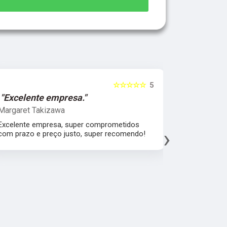
☆☆☆☆☆
5
"Excelente empresa."
"Melhor 
Margaret Takizawa
Leonardo 
Excelente empresa, super comprometidos
Melhor aten
›
com prazo e preço justo, super recomendo!
material, a
espatular e