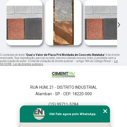
‹
›
O conteúdo do texto "
Qual o Valor de Placa Pré Moldada de Concreto Batatuba
" é de direito
reservado. Sua reprodução, parcial ou total, mesmo citando nossos links, é proibida sem a
autorização do autor. Crime de violação de direito autoral – artigo 184 do Código Penal –
Lei
9610/98 - Lei de direitos autorais
.
RUA HUM, 21 - DISTRITO INDUSTRIAL
Alambari - SP - CEP: 18220-000
(15) 99711-5284
(15) 3392-3865
Olá! Fale agora pelo WhatsApp.
Home