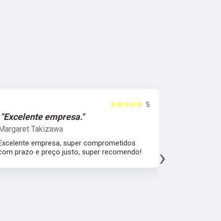
☆☆☆☆☆
5
ente empresa."
"Melhor qualida
t Takizawa
Leonardo Fragoso
e empresa, super comprometidos
Melhor atendimento,
›
o e preço justo, super recomendo!
material, agradeço 
fábrica espatular e
mercado.