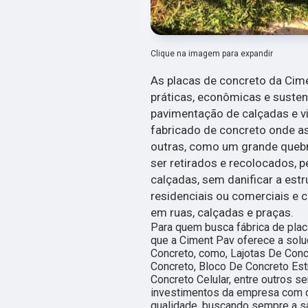
Clique na imagem para expandir
As placas de concreto da Cim
práticas, econômicas e suste
pavimentação de calçadas e via
fabricado de concreto onde a
outras, como um grande queb
ser retirados e recolocados, 
calçadas, sem danificar a estr
residenciais ou comerciais e 
em ruas, calçadas e praças.
Para quem busca fábrica de plac
que a Ciment Pav oferece a sol
Concreto, como, Lajotas De Concr
Concreto, Bloco De Concreto Est
Concreto Celular, entre outros s
investimentos da empresa com ó
qualidade, buscando sempre a sa