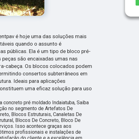
entpav é hoje uma das soluções mais
ntáveis quando o assunto é
s públicas. Ela é um tipo de bloco pré-
s peças são encaixadas umas nas
ra-cabeça. Os blocos colocados podem
permitindo consertos subterrâneos em
utura. Ideais para aplicações
constituem uma eficaz solução para uso
a concreto pré moldado Indaiatuba, Saiba
ução no segmento de Artefatos De
eto, Blocos Estruturais, Canaletas De
rutural, Blocos De Concreto, Bloco De
erviços. Isso acontece graças aos
timos profissionais e instalações de
tisfação do cliente e a excelência em