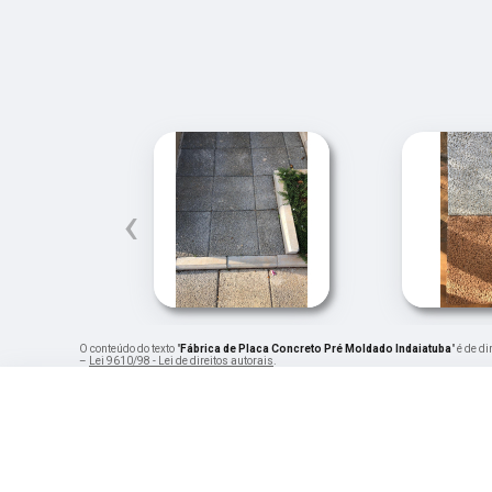
‹
O conteúdo do texto "
Fábrica de Placa Concreto Pré Moldado Indaiatuba
" é de d
–
Lei 9610/98 - Lei de direitos autorais
.