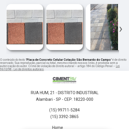
‹
›
O conteúdo do texto "
Placa de Concreto Celular Cotação São Bernardo do Campo
" é de direito
reservado. Sua reprodução, parcial ou total, mesmo citando nossos links, é proibida sem a
autorização do autor. Crime de violação de direito autoral – artigo 184 do Código Penal –
Lei
9610/98 - Lei de direitos autorais
.
RUA HUM, 21 - DISTRITO INDUSTRIAL
Alambari - SP - CEP: 18220-000
(15) 99711-5284
(15) 3392-3865
Home