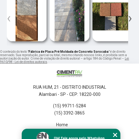
‹
›
O conteúdo do texto "
Fábrica de Placa Pré Moldada de Concreto Sorocaba
" é de direito
reservado. Sua reprodução, parcial ou total, mesmo citando nossos links, é proibida sem a
autorização do autor. Crime de violação de direito autoral – artigo 184 do Código Penal –
Lei
9610/98 - Lei de direitos autorais
.
RUA HUM, 21 - DISTRITO INDUSTRIAL
Alambari - SP - CEP: 18220-000
(15) 99711-5284
(15) 3392-3865
Home
Empresa
Olá! Fale agora pelo WhatsApp.
Missão