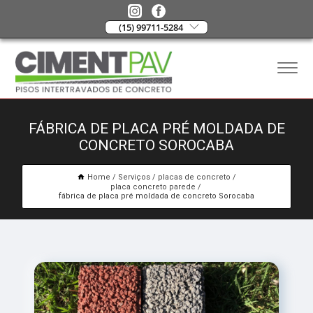
(15) 99711-5284
FÁBRICA DE PLACA PRÉ MOLDADA DE
CONCRETO SOROCABA
Home
Serviços
placas de concreto
placa concreto parede
fábrica de placa pré moldada de concreto Sorocaba