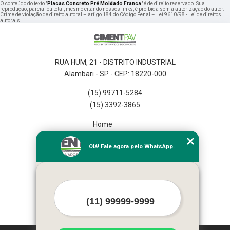
O conteúdo do texto "
Placas Concreto Pré Moldado Franca
" é de direito reservado. Sua
reprodução, parcial ou total, mesmo citando nossos links, é proibida sem a autorização do autor.
Crime de violação de direito autoral – artigo 184 do Código Penal –
Lei 9610/98 - Lei de direitos
autorais
.
RUA HUM, 21 - DISTRITO INDUSTRIAL
Alambari - SP - CEP: 18220-000
(15) 99711-5284
(15) 3392-3865
Home
Empresa
Olá! Fale agora pelo WhatsApp.
Missão
Serviços
Contato
Mapa do site
Mais Serviços