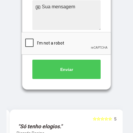
Enviar
5
☆☆☆☆☆
5
"Só tenho elogios."