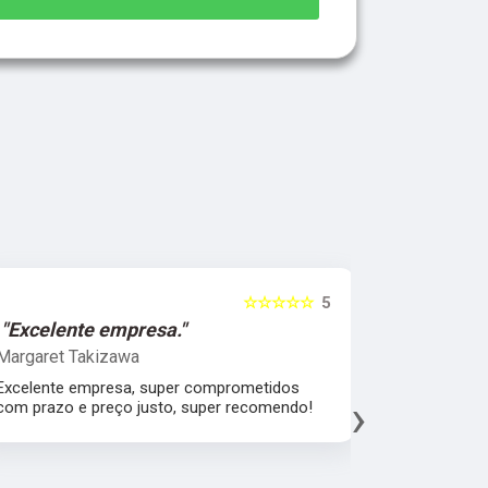
☆☆☆☆☆
5
"Excelente empresa."
"Melhor 
Margaret Takizawa
Leonardo 
Excelente empresa, super comprometidos
Melhor aten
›
com prazo e preço justo, super recomendo!
material, a
espatular e