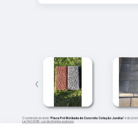
‹
O conteúdo do texto "
Placa Pré Moldada de Concreto Cotação Jundiaí
" é de dir
Lei 9610/98 - Lei de direitos autorais
.