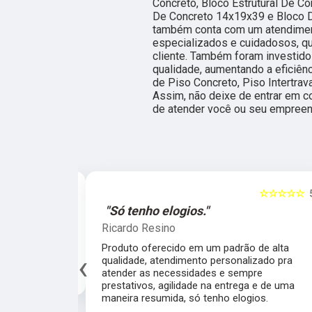
Concreto, Bloco Estrutural De Co
De Concreto 14x19x39 e Bloco D
também conta com um atendimento
especializados e cuidadosos, q
cliente. Também foram investido
qualidade, aumentando a eficiê
de Piso Concreto, Piso Intertrav
Assim, não deixe de entrar em c
de atender você ou seu empree
☆☆☆☆☆
5
☆☆☆☆☆
al."
"Só tenho elogios."
Ricardo Resino
alidade de
Produto oferecido em um padrão de alta
‹
av pelo fábrica
qualidade, atendimento personalizado pra
cado.
atender as necessidades e sempre
prestativos, agilidade na entrega e de uma
maneira resumida, só tenho elogios.