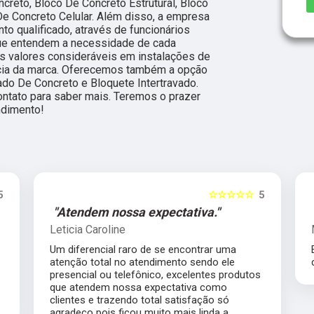
ncreto, Bloco De Concreto Estrutural, Bloco
e Concreto Celular. Além disso, a empresa
 qualificado, através de funcionários
ue entendem a necessidade de cada
s valores consideráveis em instalações de
ncia da marca. Oferecemos também a opção
ado De Concreto e Bloquete Intertravado.
ontato para saber mais. Teremos o prazer
ndimento!
5
☆☆☆☆☆
5
"Atendem nossa expectativa."
Leticia Caroline
Um diferencial raro de se encontrar uma
atenção total no atendimento sendo ele
presencial ou telefônico, excelentes produtos
que atendem nossa expectativa como
clientes e trazendo total satisfação só
agradeço pois ficou muito mais linda a