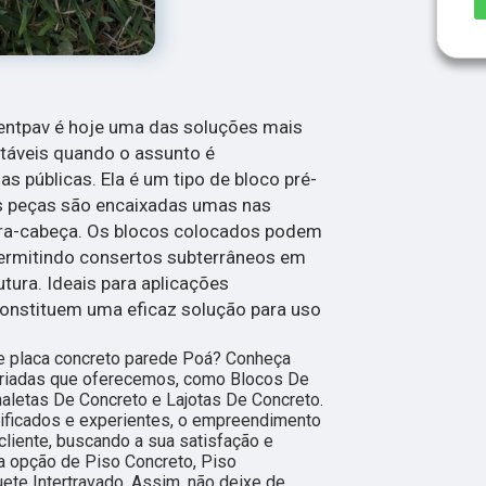
entpav é hoje uma das soluções mais
ntáveis quando o assunto é
s públicas. Ela é um tipo de bloco pré-
s peças são encaixadas umas nas
ra-cabeça. Os blocos colocados podem
permitindo consertos subterrâneos em
utura. Ideais para aplicações
constituem uma eficaz solução para uso
de placa concreto parede Poá? Conheça
ariadas que oferecemos, como Blocos De
naletas De Concreto e Lajotas De Concreto.
lificados e experientes, o empreendimento
liente, buscando a sua satisfação e
 opção de Piso Concreto, Piso
ete Intertravado. Assim, não deixe de