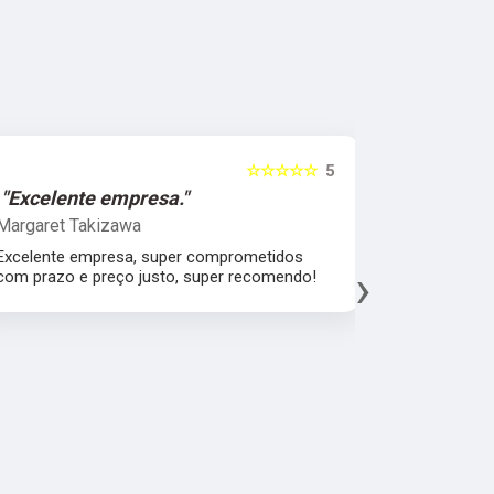
☆☆☆☆☆
5
"Excelente empresa."
"Melhor 
Margaret Takizawa
Leonardo 
Excelente empresa, super comprometidos
Melhor aten
›
com prazo e preço justo, super recomendo!
material, a
fábrica esp
mercado.