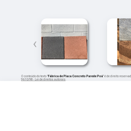
‹
O conteúdo do texto "
Fábrica de Placa Concreto Parede Poá
" é de direito reserv
9610/98 - Lei de direitos autorais
.