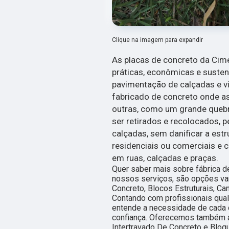
Clique na imagem para expandir
As placas de concreto da Cim
práticas, econômicas e suste
pavimentação de calçadas e via
fabricado de concreto onde a
outras, como um grande queb
ser retirados e recolocados, 
calçadas, sem danificar a estr
residenciais ou comerciais e 
em ruas, calçadas e praças.
Quer saber mais sobre fábrica 
nossos serviços, são opções v
Concreto, Blocos Estruturais, Ca
Contando com profissionais qua
entende a necessidade de cada c
confiança. Oferecemos também a
Intertravado De Concreto e Bloqu