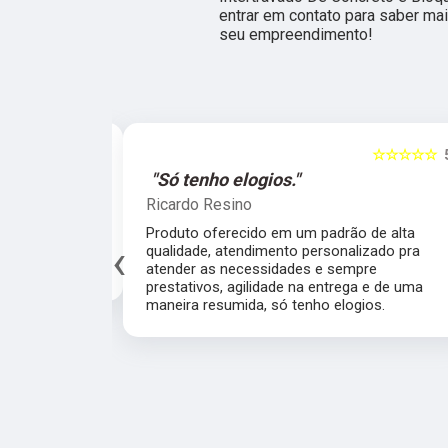
entrar em contato para saber ma
seu empreendimento!
☆☆☆☆☆
5
☆☆☆☆
al."
"Só tenho elogios."
Ricardo Resino
alidade de
Produto oferecido em um padrão de alta
‹
av pelo fábrica
qualidade, atendimento personalizado pra
cado.
atender as necessidades e sempre prestativo
agilidade na entrega e de uma maneira resumi
só tenho elogios.