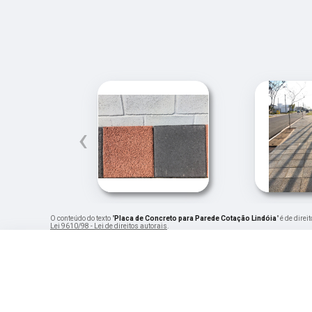
‹
O conteúdo do texto "
Placa de Concreto para Parede Cotação Lindóia
" é de dire
Lei 9610/98 - Lei de direitos autorais
.