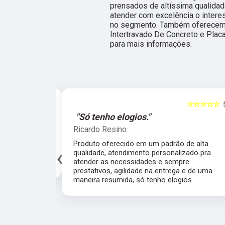
prensados de altíssima qualida
atender com excelência o intere
no segmento. Também oferecemo
Intertravado De Concreto e Plac
para mais informações.
☆☆☆☆☆
5
☆☆☆☆☆
al."
"Só tenho elogios."
Ricardo Resino
alidade de
Produto oferecido em um padrão de alta
‹
av pelo fábrica
qualidade, atendimento personalizado pra
cado.
atender as necessidades e sempre
prestativos, agilidade na entrega e de uma
maneira resumida, só tenho elogios.