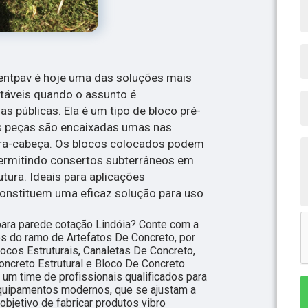
entpav é hoje uma das soluções mais
ntáveis quando o assunto é
s públicas. Ela é um tipo de bloco pré-
s peças são encaixadas umas nas
ra-cabeça. Os blocos colocados podem
permitindo consertos subterrâneos em
utura. Ideais para aplicações
constituem uma eficaz solução para uso
para parede cotação Lindóia? Conte com a
os do ramo de Artefatos De Concreto, por
ocos Estruturais, Canaletas De Concreto,
oncreto Estrutural e Bloco De Concreto
m time de profissionais qualificados para
equipamentos modernos, que se ajustam a
bjetivo de fabricar produtos vibro