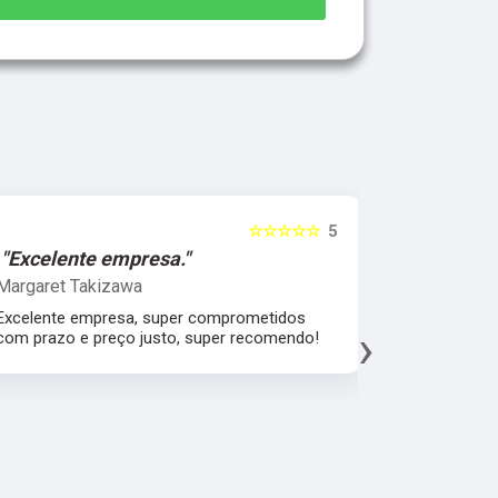
☆☆☆☆☆
5
"Excelente empresa."
"Melhor 
Margaret Takizawa
Leonardo 
Excelente empresa, super comprometidos
Melhor aten
›
com prazo e preço justo, super recomendo!
material, a
espatular e