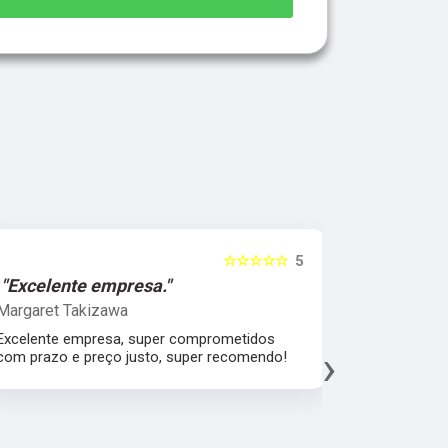
☆☆☆☆☆
5
"Excelente empresa."
"Melhor 
Margaret Takizawa
Leonardo 
Excelente empresa, super comprometidos
Melhor aten
›
com prazo e preço justo, super recomendo!
material, a
espatular e