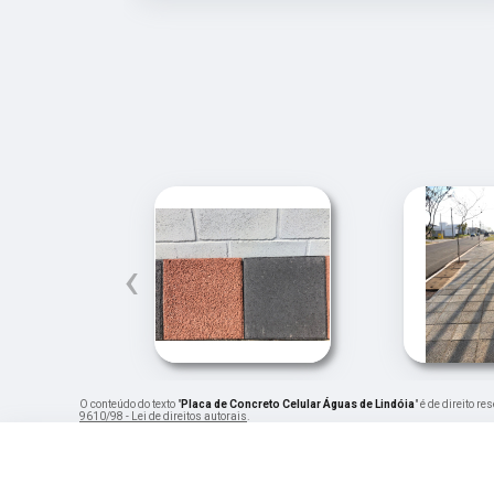
‹
O conteúdo do texto "
Placa de Concreto Celular Águas de Lindóia
" é de direito r
9610/98 - Lei de direitos autorais
.