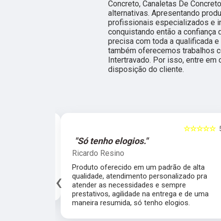
Concreto, Canaletas De Concreto,
alternativas. Apresentando prod
profissionais especializados e
conquistando então a confiança d
precisa com toda a qualificada e
também oferecemos trabalhos c
Intertravado. Por isso, entre e
disposição do cliente.
☆☆☆☆☆
5
☆☆☆☆☆
al."
"Só tenho elogios."
Ricardo Resino
alidade de
Produto oferecido em um padrão de alta
‹
av pelo fábrica
qualidade, atendimento personalizado pra
cado.
atender as necessidades e sempre
prestativos, agilidade na entrega e de uma
maneira resumida, só tenho elogios.