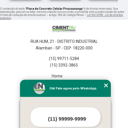
O conteúdo do texto "
Placa de Concreto Celular Pirassununga
" é de direito reservado. Sua
reprodução, parcial ou total, mesmo citando nossos links, é proibida sem a autorização do autor.
Crime de violação de direito autoral – artigo 184 do Código Penal –
Lei 9610/98 - Lei de direitos
autorais
.
RUA HUM, 21 - DISTRITO INDUSTRIAL
Alambari - SP - CEP: 18220-000
(15) 99711-5284
(15) 3392-3865
Home
Empresa
Olá! Fale agora pelo WhatsApp.
Missão
Serviços
Contato
Mapa do site
Mais Serviços