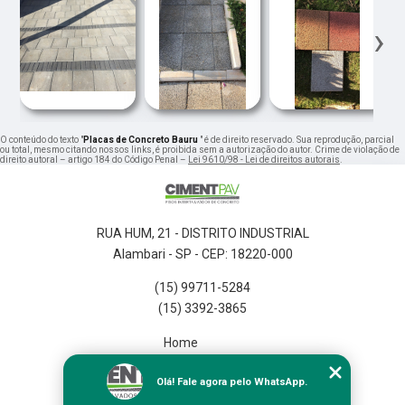
‹
›
O conteúdo do texto "
Placas de Concreto Bauru
" é de direito reservado. Sua reprodução, parcial
ou total, mesmo citando nossos links, é proibida sem a autorização do autor. Crime de violação de
direito autoral – artigo 184 do Código Penal –
Lei 9610/98 - Lei de direitos autorais
.
RUA HUM, 21 - DISTRITO INDUSTRIAL
Alambari - SP - CEP: 18220-000
(15) 99711-5284
(15) 3392-3865
Home
Empresa
Olá! Fale agora pelo WhatsApp.
Missão
Serviços