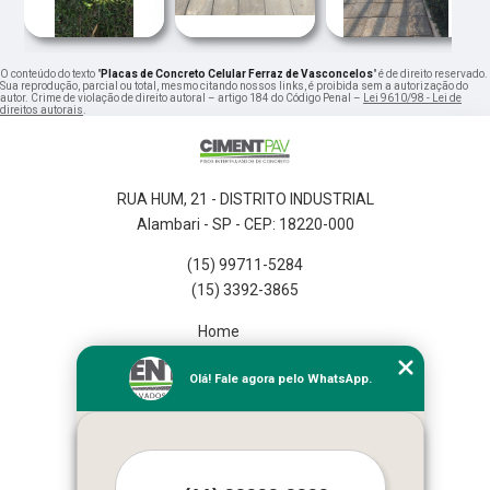
O conteúdo do texto "
Placas de Concreto Celular Ferraz de Vasconcelos
" é de direito reservado.
Sua reprodução, parcial ou total, mesmo citando nossos links, é proibida sem a autorização do
autor. Crime de violação de direito autoral – artigo 184 do Código Penal –
Lei 9610/98 - Lei de
direitos autorais
.
RUA HUM, 21 - DISTRITO INDUSTRIAL
Alambari - SP - CEP: 18220-000
(15) 99711-5284
(15) 3392-3865
Home
Empresa
Olá! Fale agora pelo WhatsApp.
Missão
Serviços
Contato
Mapa do site
Mais Serviços