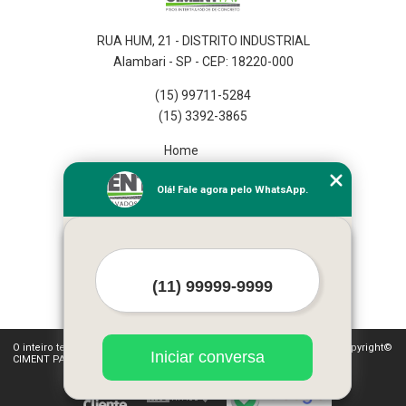
RUA HUM, 21 - DISTRITO INDUSTRIAL
Alambari - SP - CEP: 18220-000
(15) 99711-5284
(15) 3392-3865
Home
Empresa
Olá! Fale agora pelo WhatsApp.
Missão
Serviços
Contato
Mapa do site
Mais Serviços
O inteiro teor deste site está sujeito à proteção de direitos autorais. Copyright©
Iniciar conversa
CIMENT PAV (Lei 9610 de 19/02/1998)