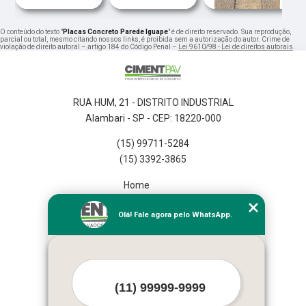
O conteúdo do texto "
Placas Concreto Parede Iguape
" é de direito reservado. Sua reprodução,
parcial ou total, mesmo citando nossos links, é proibida sem a autorização do autor. Crime de
violação de direito autoral – artigo 184 do Código Penal –
Lei 9610/98 - Lei de direitos autorais
.
RUA HUM, 21 - DISTRITO INDUSTRIAL
Alambari - SP - CEP: 18220-000
(15) 99711-5284
(15) 3392-3865
Home
Empresa
Olá! Fale agora pelo WhatsApp.
Missão
Serviços
Contato
Mapa do site
Mais Serviços