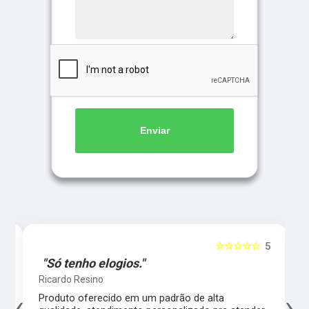
Enviar
5
☆☆☆☆☆
5
"Só tenho elogios."
Ricardo Resino
‹
›
l,
Produto oferecido em um padrão de alta