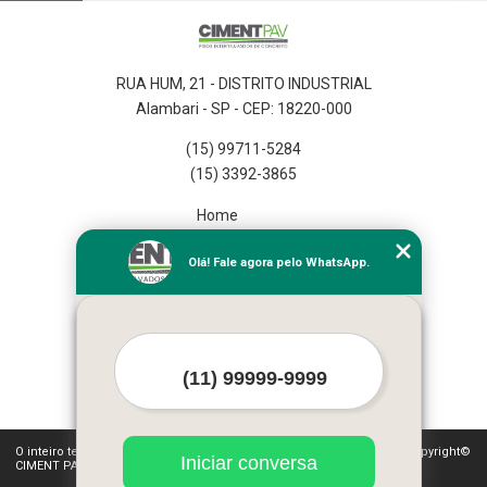
RUA HUM, 21 - DISTRITO INDUSTRIAL
Alambari - SP - CEP: 18220-000
(15) 99711-5284
(15) 3392-3865
Home
Empresa
Olá! Fale agora pelo WhatsApp.
Missão
Serviços
Contato
Mapa do site
Mais Serviços
O inteiro teor deste site está sujeito à proteção de direitos autorais. Copyright©
Iniciar conversa
CIMENT PAV (Lei 9610 de 19/02/1998)