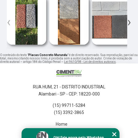
‹
›
O conteúdo do texto "
Placas Concreto Murundu
" é de direito reservado. Sua reprodução, parcial ou
total, mesmo citando nossos links, é proibida sem a autorização do autor. Crime de violação de
direito autoral – artigo 184 do Código Penal –
Lei 9610/98 - Lei de direitos autorais
.
RUA HUM, 21 - DISTRITO INDUSTRIAL
Alambari - SP - CEP: 18220-000
(15) 99711-5284
(15) 3392-3865
Home
Empresa
Olá! Fale agora pelo WhatsApp.