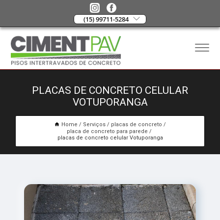
(15) 99711-5284
PLACAS DE CONCRETO CELULAR
VOTUPORANGA
Home
Serviços
placas de concreto
placa de concreto para parede
placas de concreto celular Votuporanga