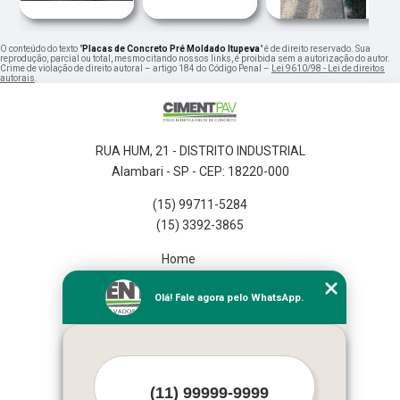
O conteúdo do texto "
Placas de Concreto Pré Moldado Itupeva
" é de direito reservado. Sua
reprodução, parcial ou total, mesmo citando nossos links, é proibida sem a autorização do autor.
Crime de violação de direito autoral – artigo 184 do Código Penal –
Lei 9610/98 - Lei de direitos
autorais
.
RUA HUM, 21 - DISTRITO INDUSTRIAL
Alambari - SP - CEP: 18220-000
(15) 99711-5284
(15) 3392-3865
Home
Empresa
Olá! Fale agora pelo WhatsApp.
Missão
Serviços
Contato
Mapa do site
Mais Serviços