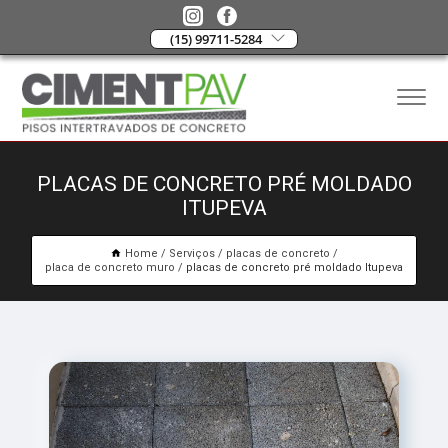
(15) 99711-5284
PLACAS DE CONCRETO PRÉ MOLDADO
ITUPEVA
Home
Serviços
placas de concreto
placa de concreto muro
placas de concreto pré moldado Itupeva