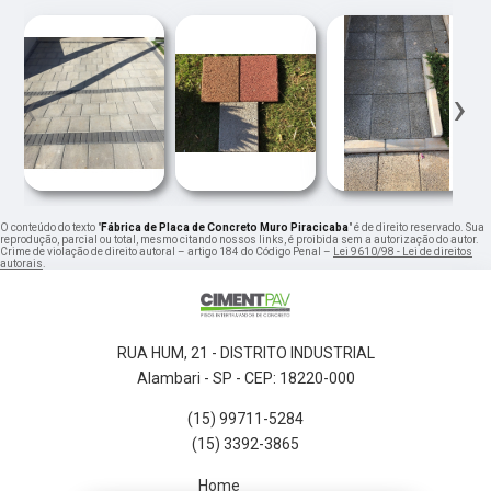
‹
›
O conteúdo do texto "
Fábrica de Placa de Concreto Muro Piracicaba
" é de direito reservado. Sua
reprodução, parcial ou total, mesmo citando nossos links, é proibida sem a autorização do autor.
Crime de violação de direito autoral – artigo 184 do Código Penal –
Lei 9610/98 - Lei de direitos
autorais
.
RUA HUM, 21 - DISTRITO INDUSTRIAL
Alambari - SP - CEP: 18220-000
(15) 99711-5284
(15) 3392-3865
Home