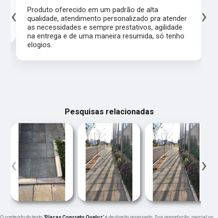
‹
›
l,
Produto oferecido em um padrão de alta
qualidade, atendimento personalizado pra atender
as necessidades e sempre prestativos, agilidade
na entrega e de uma maneira resumida, só tenho
elogios.
Pesquisas relacionadas
‹
›
O conteúdo do texto "
Placas Concreto Queluz
" é de direito reservado. Sua reprodução, parcial ou