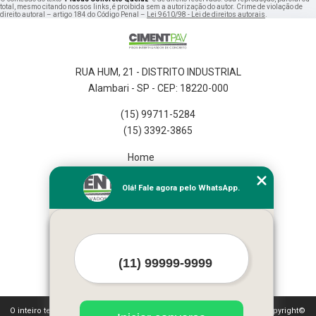
total, mesmo citando nossos links, é proibida sem a autorização do autor. Crime de violação de
direito autoral – artigo 184 do Código Penal –
Lei 9610/98 - Lei de direitos autorais
.
RUA HUM, 21 - DISTRITO INDUSTRIAL
Alambari - SP - CEP: 18220-000
(15) 99711-5284
(15) 3392-3865
Home
Empresa
Olá! Fale agora pelo WhatsApp.
Missão
Serviços
Contato
Mapa do site
Mais Serviços
O inteiro teor deste site está sujeito à proteção de direitos autorais. Copyright©