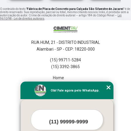
O conteúdo do texto "
Fábrica de Placa de Concreto para Calçada São Silvestre de Jacarei
" é de
direito reservado. Sua reprodução, parcial ou total, mesmo citando nossos links, é proibida sem a
autorização do autor. Crime de violação de direito autoral – artigo 184 do Código Penal –
Lei
9610/98 - Lei de direitos autorais
.
RUA HUM, 21 - DISTRITO INDUSTRIAL
Alambari - SP - CEP: 18220-000
(15) 99711-5284
(15) 3392-3865
Home
Empresa
Olá! Fale agora pelo WhatsApp.
Missão
Serviços
Contato
Mapa do site
Mais Serviços