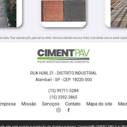
reservado. Sua reprodução, parcial ou total, mesmo citando nossos links, é proibida sem a autorizaçã
RUA HUM, 21 - DISTRITO INDUSTRIAL
Alambari - SP - CEP: 18220-000
(15) 99711-5284
(15) 3392-3865
Empresa
Missão
Serviços
Contato
Mapa do site
Mais
este site está sujeito à proteção de direitos autorais. Copyright© CIMENT PAV (Lei 96