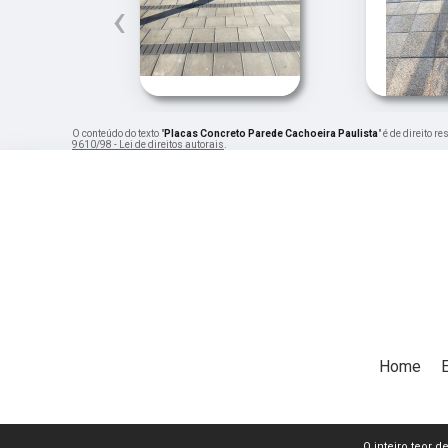
‹
O conteúdo do texto "
Placas Concreto Parede Cachoeira Paulista
" é de direito 
9610/98 - Lei de direitos autorais
.
Home
O inteiro teor d