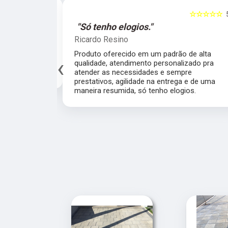
☆☆☆☆☆
5
☆☆☆☆☆
al."
"Só tenho elogios."
Ricardo Resino
alidade de
Produto oferecido em um padrão de alta
‹
av pelo fábrica
qualidade, atendimento personalizado pra
cado.
atender as necessidades e sempre
prestativos, agilidade na entrega e de uma
maneira resumida, só tenho elogios.