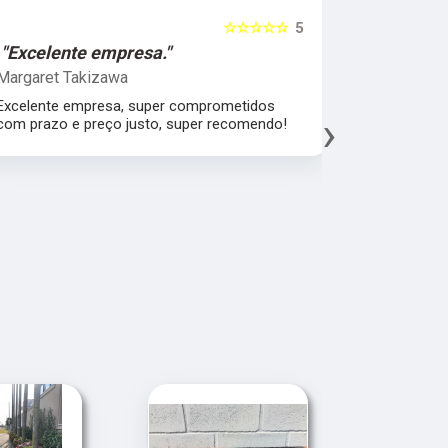
☆☆☆☆☆
5
"Excelente empresa."
"Melhor 
Margaret Takizawa
Leonardo 
Excelente empresa, super comprometidos
Melhor aten
›
com prazo e preço justo, super recomendo!
material, a
espatular e