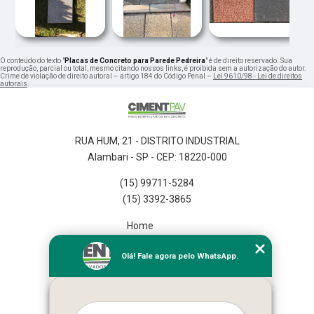
O conteúdo do texto "
Placas de Concreto para Parede Pedreira
" é de direito reservado. Sua
reprodução, parcial ou total, mesmo citando nossos links, é proibida sem a autorização do autor.
Crime de violação de direito autoral – artigo 184 do Código Penal –
Lei 9610/98 - Lei de direitos
autorais
.
RUA HUM, 21 - DISTRITO INDUSTRIAL
Alambari - SP - CEP: 18220-000
(15) 99711-5284
(15) 3392-3865
Home
Empresa
Olá! Fale agora pelo WhatsApp.
Missão
Serviços
Contato
Mapa do site