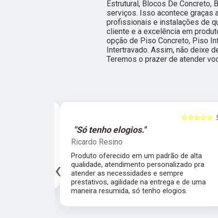
Estrutural, Blocos De Concreto, 
serviços. Isso acontece graças
profissionais e instalações de 
cliente e a excelência em produ
opção de Piso Concreto, Piso In
Intertravado. Assim, não deixe d
Teremos o prazer de atender v
☆☆☆☆☆
5
☆☆☆☆☆
al."
"Só tenho elogios."
Ricardo Resino
alidade de
Produto oferecido em um padrão de alta
‹
av pelo fábrica
qualidade, atendimento personalizado pra
cado.
atender as necessidades e sempre
prestativos, agilidade na entrega e de uma
maneira resumida, só tenho elogios.