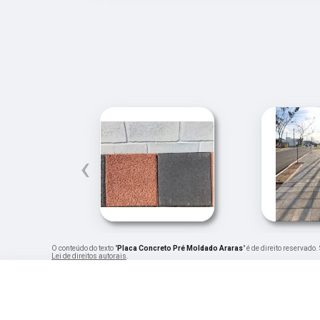
‹
O conteúdo do texto "
Placa Concreto Pré Moldado Araras
" é de direito reservado
Lei de direitos autorais
.