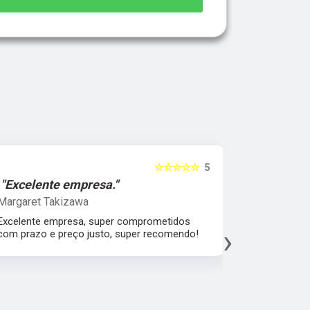
☆☆☆☆☆
5
"Excelente empresa."
"Melhor 
Margaret Takizawa
Leonardo 
Excelente empresa, super comprometidos
Melhor aten
›
com prazo e preço justo, super recomendo!
material, a
espatular e