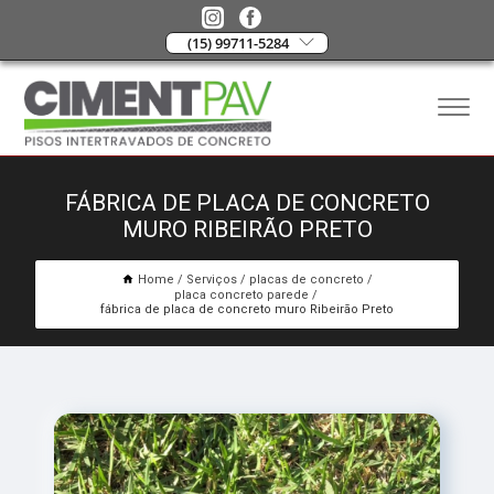
(15) 99711-5284
FÁBRICA DE PLACA DE CONCRETO
MURO RIBEIRÃO PRETO
Home
Serviços
placas de concreto
placa concreto parede
fábrica de placa de concreto muro Ribeirão Preto