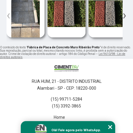
‹
›
O conteúdo do texto "
Fábrica de Placa de Concreto Muro Ribeirão Preto
" é de direito reservado.
Sua reprodução, parcial ou total, mesmo citando nossos links, é proibida sem a autorização do
autor. Crime de violação de direito autoral – artigo 184 do Código Penal –
Lei 9610/98 - Lei de
direitos autorais
.
RUA HUM, 21 - DISTRITO INDUSTRIAL
Alambari - SP - CEP: 18220-000
(15) 99711-5284
(15) 3392-3865
Home
Empresa
Olá! Fale agora pelo WhatsApp.
Missão