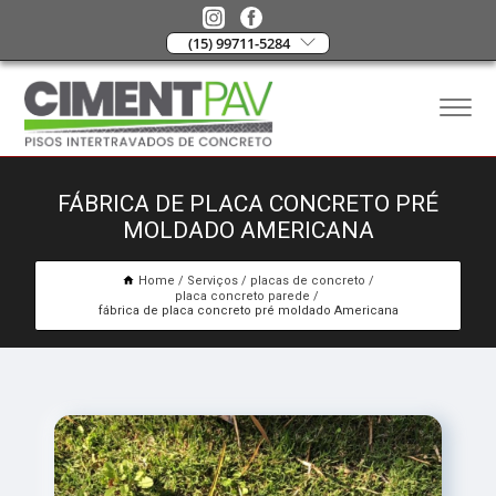
(15) 99711-5284
FÁBRICA DE PLACA CONCRETO PRÉ
MOLDADO AMERICANA
Home
Serviços
placas de concreto
placa concreto parede
fábrica de placa concreto pré moldado Americana