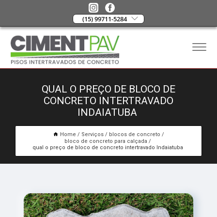
(15) 99711-5284
QUAL O PREÇO DE BLOCO DE
CONCRETO INTERTRAVADO
INDAIATUBA
Home
Serviços
blocos de concreto
bloco de concreto para calçada
qual o preço de bloco de concreto intertravado Indaiatuba