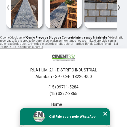
‹
›
O conteúdo do texto "
Qual o Preço de Bloco de Concreto Intertravado Indaiatuba
" é de direito
reservado. Sua reprodução, parcial ou total, mesmo citando nossos links, é proibida sem a
autorização do autor. Crime de violação de direito autoral – artigo 184 do Código Penal –
Lei
9610/98 - Lei de direitos autorais
.
RUA HUM, 21 - DISTRITO INDUSTRIAL
Alambari - SP - CEP: 18220-000
(15) 99711-5284
(15) 3392-3865
Home
Empresa
Olá! Fale agora pelo WhatsApp.
Missão
Serviços