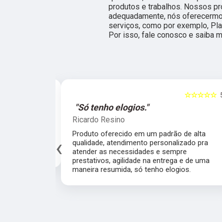
produtos e trabalhos. Nossos pr
adequadamente, nós oferecermos,
serviços, como por exemplo, Pla
Por isso, fale conosco e saiba m
☆☆☆☆☆
5
☆☆☆☆☆
al."
"Só tenho elogios."
Ricardo Resino
alidade de
Produto oferecido em um padrão de alta
‹
av pelo fábrica
qualidade, atendimento personalizado pra
cado.
atender as necessidades e sempre
prestativos, agilidade na entrega e de uma
maneira resumida, só tenho elogios.