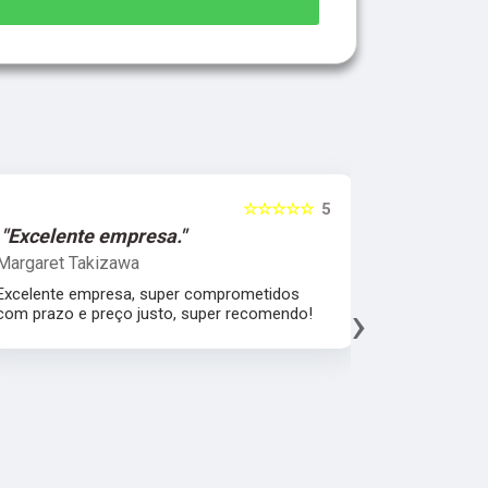
☆☆☆☆☆
5
"Excelente empresa."
"Melhor 
Margaret Takizawa
Leonardo 
Excelente empresa, super comprometidos
Melhor aten
›
com prazo e preço justo, super recomendo!
material, a
espatular e