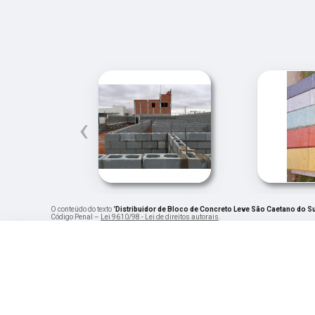
‹
O conteúdo do texto "
Distribuidor de Bloco de Concreto Leve São Caetano do Su
Código Penal –
Lei 9610/98 - Lei de direitos autorais
.