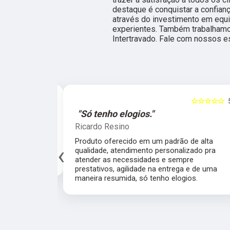
destaque é conquistar a confian
através do investimento em equ
experientes. Também trabalham
Intertravado. Fale com nossos es
☆☆☆☆☆
5
☆☆☆☆☆
al."
"Só tenho elogios."
Ricardo Resino
alidade de
Produto oferecido em um padrão de alta
‹
av pelo fábrica
qualidade, atendimento personalizado pra
cado.
atender as necessidades e sempre
prestativos, agilidade na entrega e de uma
maneira resumida, só tenho elogios.