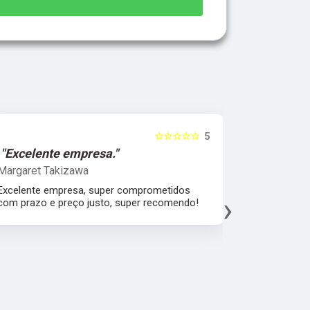
☆☆☆☆☆
5
"Excelente empresa."
"Melhor 
Margaret Takizawa
Leonardo 
Excelente empresa, super comprometidos
Melhor aten
›
com prazo e preço justo, super recomendo!
material, a
espatular e