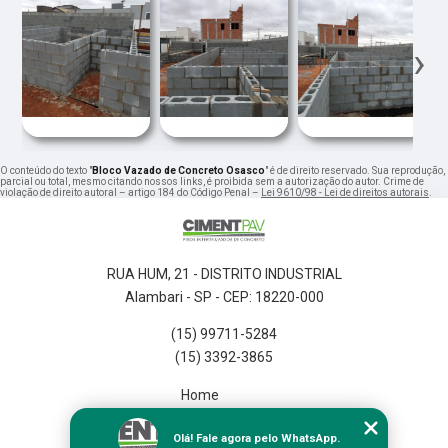
‹
›
O conteúdo do texto "
Bloco Vazado de Concreto Osasco
" é de direito reservado. Sua reprodução,
parcial ou total, mesmo citando nossos links, é proibida sem a autorização do autor. Crime de
violação de direito autoral – artigo 184 do Código Penal –
Lei 9610/98 - Lei de direitos autorais
.
RUA HUM, 21 - DISTRITO INDUSTRIAL
Alambari - SP - CEP: 18220-000
(15) 99711-5284
(15) 3392-3865
Home
Empresa
Olá! Fale agora pelo WhatsApp.
Missão