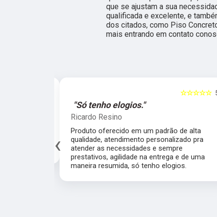
que se ajustam a sua necessida
qualificada e excelente, e tamb
dos citados, como Piso Concreto
mais entrando em contato conos
☆☆☆☆☆
5
☆☆☆☆
al."
"Só tenho elogios."
Ricardo Resino
alidade de
Produto oferecido em um padrão de alta
‹
av pelo fábrica
qualidade, atendimento personalizado pra
cado.
atender as necessidades e sempre prestativo
agilidade na entrega e de uma maneira resumi
só tenho elogios.