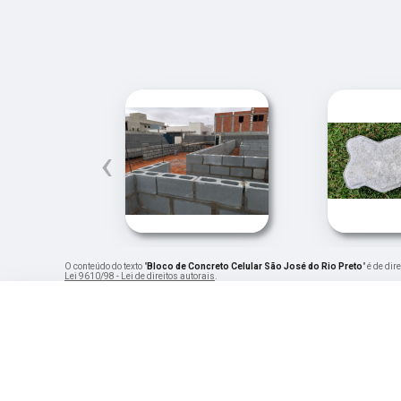
‹
O conteúdo do texto "
Bloco de Concreto Celular São José do Rio Preto
" é de di
Lei 9610/98 - Lei de direitos autorais
.