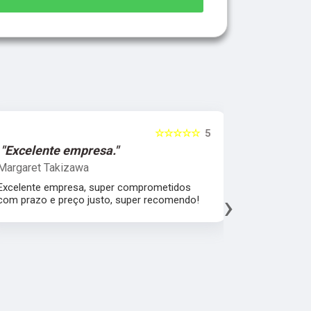
☆☆☆☆☆
5
"Excelente empresa."
"Melhor 
Margaret Takizawa
Leonardo 
Excelente empresa, super comprometidos
Melhor aten
›
com prazo e preço justo, super recomendo!
material, a
fábrica esp
mercado.