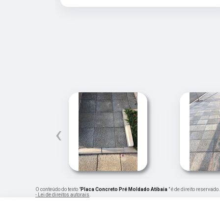
‹
O conteúdo do texto "
Placa Concreto Pré Moldado Atibaia
" é de direito reservad
- Lei de direitos autorais
.