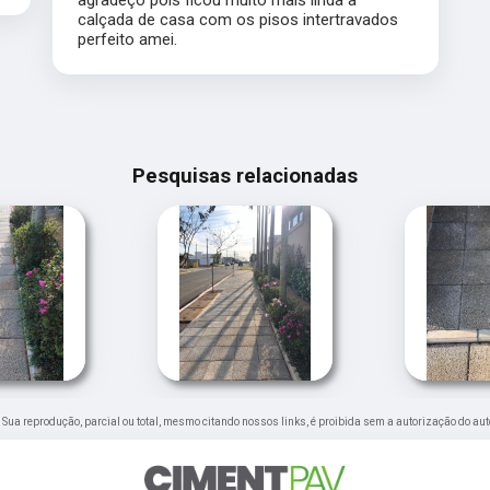
agradeço pois ficou muito mais linda a
calçada de casa com os pisos intertravados
perfeito amei.
Pesquisas relacionadas
o. Sua reprodução, parcial ou total, mesmo citando nossos links, é proibida sem a autorização do aut