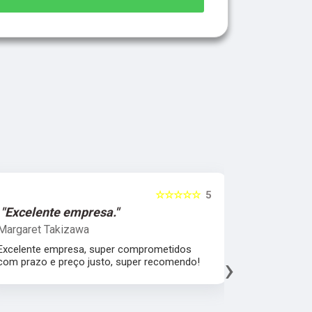
☆☆☆☆☆
5
"Excelente empresa."
"Melhor 
Margaret Takizawa
Leonardo 
Excelente empresa, super comprometidos
Melhor aten
›
com prazo e preço justo, super recomendo!
material, a
espatular e