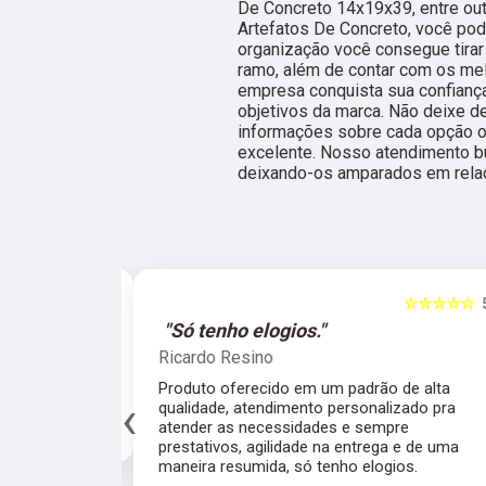
De Concreto 14x19x39, entre ou
Artefatos De Concreto, você pod
organização você consegue tirar
ramo, além de contar com os mel
empresa conquista sua confiança
objetivos da marca. Não deixe de
informações sobre cada opção o
excelente. Nosso atendimento bu
deixando-os amparados em rela
☆☆☆☆☆
5
☆☆☆☆☆
al."
"Só tenho elogios."
Ricardo Resino
alidade de
Produto oferecido em um padrão de alta
‹
av pelo fábrica
qualidade, atendimento personalizado pra
cado.
atender as necessidades e sempre
prestativos, agilidade na entrega e de uma
maneira resumida, só tenho elogios.