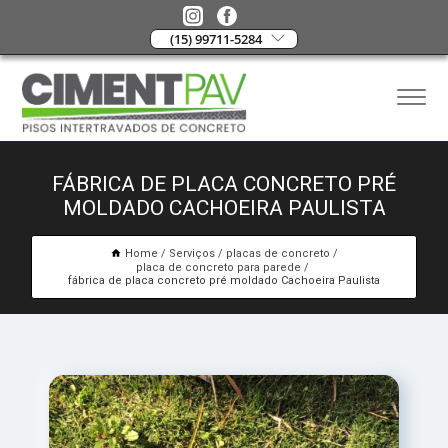
(15) 99711-5284
FÁBRICA DE PLACA CONCRETO PRÉ
MOLDADO CACHOEIRA PAULISTA
Home
Serviços
placas de concreto
placa de concreto para parede
fábrica de placa concreto pré moldado Cachoeira Paulista