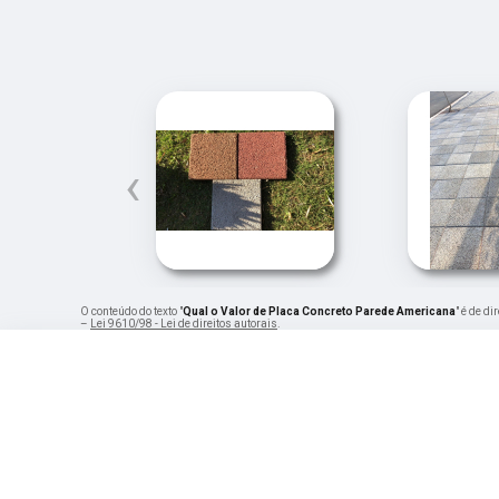
‹
O conteúdo do texto "
Qual o Valor de Placa Concreto Parede Americana
" é de d
–
Lei 9610/98 - Lei de direitos autorais
.