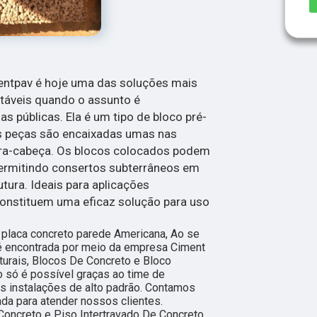
entpav é hoje uma das soluções mais
ntáveis quando o assunto é
s públicas. Ela é um tipo de bloco pré-
s peças são encaixadas umas nas
ra-cabeça. Os blocos colocados podem
permitindo consertos subterrâneos em
utura. Ideais para aplicações
constituem uma eficaz solução para uso
e placa concreto parede Americana, Ao se
 é encontrada por meio da empresa Ciment
urais, Blocos De Concreto e Bloco
o só é possível graças ao time de
as instalações de alto padrão. Contamos
da para atender nossos clientes.
oncreto e Piso Intertravado De Concreto.