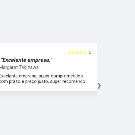
☆☆☆☆☆
5
ente empresa."
"Melhor qualida
t Takizawa
Leonardo Fragoso
e empresa, super comprometidos
Melhor atendimento,
›
o e preço justo, super recomendo!
material, agradeço 
fábrica espatular e
mercado.