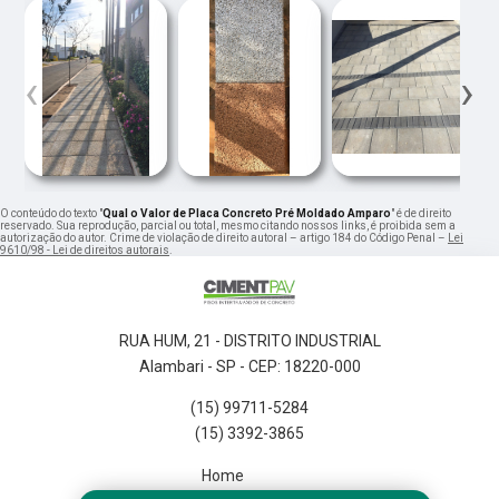
‹
›
O conteúdo do texto "
Qual o Valor de Placa Concreto Pré Moldado Amparo
" é de direito
reservado. Sua reprodução, parcial ou total, mesmo citando nossos links, é proibida sem a
autorização do autor. Crime de violação de direito autoral – artigo 184 do Código Penal –
Lei
9610/98 - Lei de direitos autorais
.
RUA HUM, 21 - DISTRITO INDUSTRIAL
Alambari - SP - CEP: 18220-000
(15) 99711-5284
(15) 3392-3865
Home