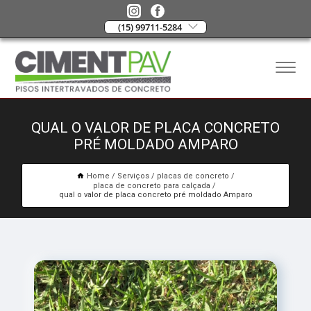
(15) 99711-5284
QUAL O VALOR DE PLACA CONCRETO
PRÉ MOLDADO AMPARO
Home
Serviços
placas de concreto
placa de concreto para calçada
qual o valor de placa concreto pré moldado Amparo