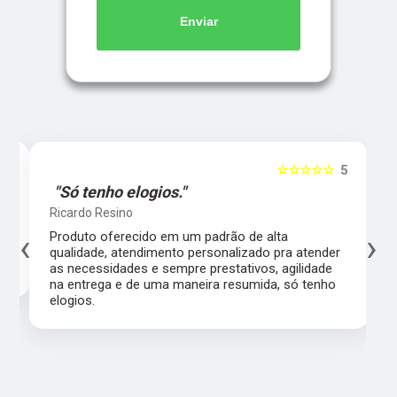
Enviar
☆☆☆☆☆
5
"Só tenho elogios."
Ricardo Resino
L
Produto oferecido em um padrão de alta qualidade,
U
‹
›
atendimento personalizado pra atender as
t
necessidades e sempre prestativos, agilidade na
t
entrega e de uma maneira resumida, só tenho
n
elogios.
s
l
i