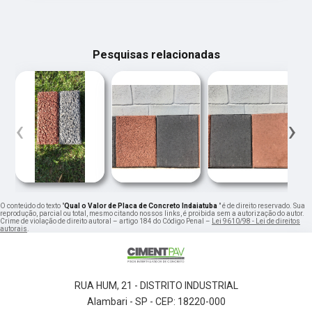
Pesquisas relacionadas
‹
›
O conteúdo do texto "
Qual o Valor de Placa de Concreto Indaiatuba
" é de direito reservado. Sua
reprodução, parcial ou total, mesmo citando nossos links, é proibida sem a autorização do autor.
Crime de violação de direito autoral – artigo 184 do Código Penal –
Lei 9610/98 - Lei de direitos
autorais
.
RUA HUM, 21 - DISTRITO INDUSTRIAL
Alambari - SP - CEP: 18220-000