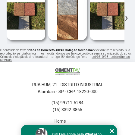
‹
›
O conteúdo do texto "
Placa de Concreto 40x40 Cotação Sorocaba
" é de direito reservado. Sua
reprodução, parcial ou total, mesmo citando nossos links, é proibida sem a autorização do autor.
Crime de violação de direito autoral – artigo 184 do Código Penal –
Lei 9610/98 - Lei de direitos
autorais
.
RUA HUM, 21 - DISTRITO INDUSTRIAL
Alambari - SP - CEP: 18220-000
(15) 99711-5284
(15) 3392-3865
Home
Empresa
Olá! Fale agora pelo WhatsApp.
Missão