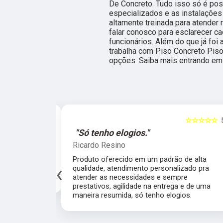
De Concreto. Tudo isso só é pos
especializados e as instalaçõe
altamente treinada para atender 
falar conosco para esclarecer 
funcionários. Além do que já f
trabalha com Piso Concreto Piso 
opções. Saiba mais entrando em 
☆☆☆☆☆
5
☆☆☆☆☆
al."
"Só tenho elogios."
Ricardo Resino
alidade de
Produto oferecido em um padrão de alta
‹
av pelo fábrica
qualidade, atendimento personalizado pra
cado.
atender as necessidades e sempre
prestativos, agilidade na entrega e de uma
maneira resumida, só tenho elogios.