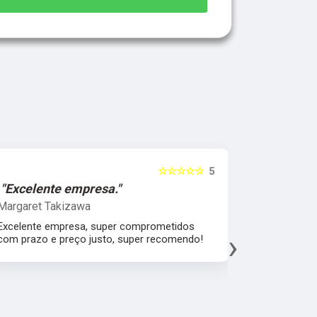
☆☆☆☆☆
5
"Excelente empresa."
"Melhor 
Margaret Takizawa
Leonardo 
Excelente empresa, super comprometidos
Melhor aten
›
com prazo e preço justo, super recomendo!
material, a
espatular e