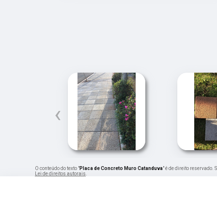
‹
O conteúdo do texto "
Placa de Concreto Muro Catanduva
" é de direito reservado.
Lei de direitos autorais
.